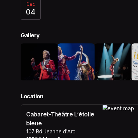
Dec
04
Gallery
Location
Cabaret-Théâtre L’étoile
(opens in a n
bleue
107 Bd Jeanne d'Arc