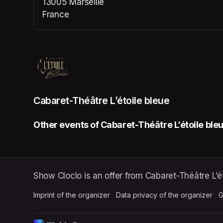
13005 Marseille
France
(opens in a new tab)
Cabaret-Théâtre L’étoile bleue
Other events of Cabaret-Théâtre L’étoile ble
Show Cloclo is an offer from Cabaret-Théâtre L’ét
Imprint of the organizer
(opens in a new tab)
Data privacy of the organizer
(op
G