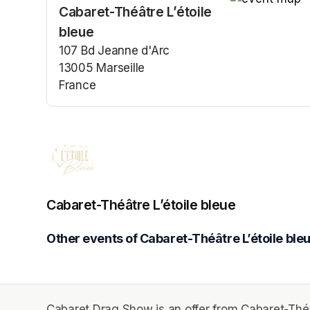
Cabaret-Théâtre L’étoile
(opens in a n
bleue
107 Bd Jeanne d'Arc
13005 Marseille
France
(opens in a new tab)
Cabaret-Théâtre L’étoile bleue
Other events of Cabaret-Théâtre L’étoile ble
Cabaret Drag Show is an offer from Cabaret-Théât