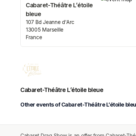
Cabaret-Théâtre L’étoile
(opens in a n
bleue
107 Bd Jeanne d'Arc
13005 Marseille
France
(opens in a new tab)
Cabaret-Théâtre L’étoile bleue
Other events of Cabaret-Théâtre L’étoile ble
Cabaret Drag Show is an offer from Cabaret-Théât